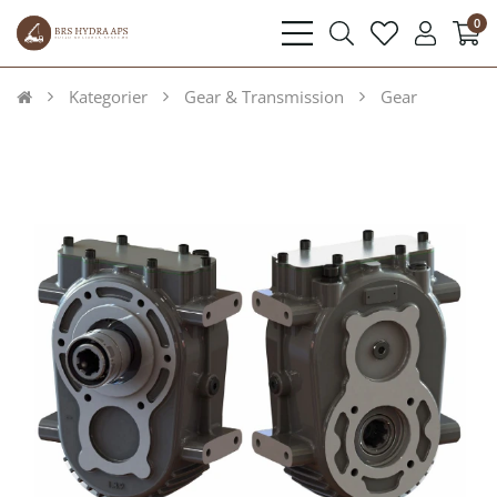
0
bars
search
heart
user
light
light
light
light
Kategorier
Gear & Transmission
Gear