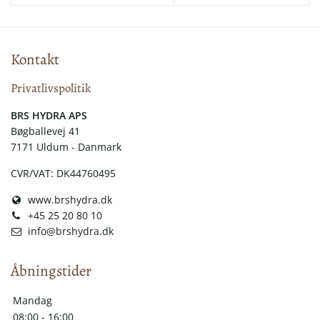
Kontakt
Privatlivspolitik
​​BRS HYDRA APS
Bøgballevej 41
7171 Uldum - Danmark
CVR/VAT: DK44760495
www.brshydra.dk
+45 25 20 80 10
info@brshydra.dk
Åbningstider
Mandag
08:00 - 16:00