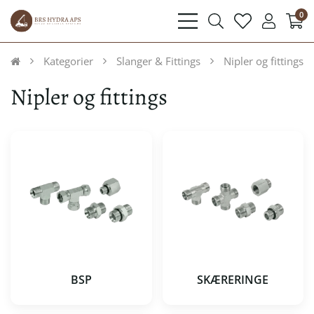
0
bars
search
heart
user
light
light
light
light
Kategorier
Slanger & Fittings
Nipler og fittings
Nipler og fittings
BSP
SKÆRERINGE