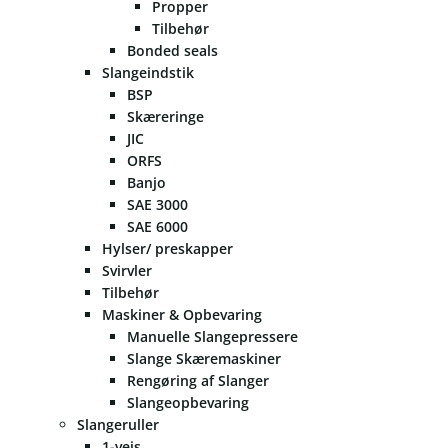
Propper
Tilbehør
Bonded seals
Slangeindstik
BSP
Skæreringe
JIC
ORFS
Banjo
SAE 3000
SAE 6000
Hylser/ preskapper
Svirvler
Tilbehør
Maskiner & Opbevaring
Manuelle Slangepressere
Slange Skæremaskiner
Rengøring af Slanger
Slangeopbevaring
Slangeruller
1-vejs