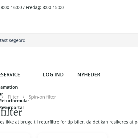
8:00-16:00 / Fredag: 8:00-15:00
SERVICE
LOG IND
NYHEDER
lamation
ur
Filter
Spin-on filter
Returformular
filter
Returportal
es ikke at bruge til returfiltre for tip biler, da det kan resikeres at 