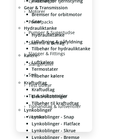
Lynkoblinger
Tilbehør for fjernstyring
Gear & Transmission
Motorer
Bremser for orbitmotor
Gear
Powerpacks
Hydrauliktanke
Pumper & Sugestudse
Hydrauliktanke
Udluftning & påfyldning
Skærme & Beslag
Tilbehør for hydrauliktanke
Slanger & Fittings
Kølere
Luftkølere
Slangeruller
Termostater
Spil
Tilbehør kølere
Kraftudtag
Test udstyr
Kraftudtag
Tip & skifteventiler
Elektrokoblinger
Tilbehør til kraftudtag
Tiphåndtag & luftventiler
Lynkoblinger
Ventiler
Lynkoblinger - Snap
Lynkoblinger - Flatface
Lynkoblinger - Skrue
Lynkoblinger - Bremse