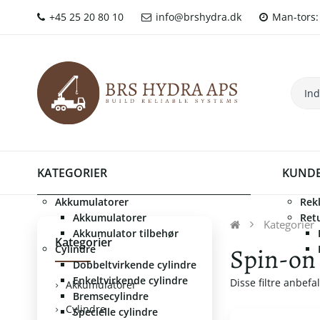
+45 25 20 80 10
info@brshydra.dk
Man-tors: 
KATEGORIER
KUNDE
Akkumulatorer
Rek
Akkumulatorer
Ret
Kategorier
Akkumulator tilbehør
Kategorier
Spin-on 
Cylindre
Dobbeltvirkende cylindre
Enkeltvirkende cylindre
Disse filtre anbefal
Akkumulatorer
Bremsecylindre
Cylindre
Specielle cylindre