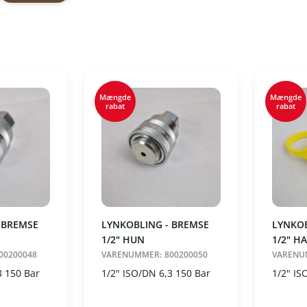
Vis alle
Hun (2)
Han (1)
il
Vælg
Nulstil
er
Mængde
Mængde
rabat
rabat
de
de
 BREMSE
LYNKOBLING - BREMSE
LYNKOB
1/2" HUN
1/2" H
00200048
VARENUMMER:
800200050
VARENU
3 150 Bar
1/2" ISO/DN 6,3 150 Bar
1/2" IS