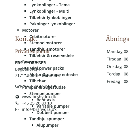
Lynkoblinger - Tema
Lynkoblinger - Multi
Tilbehør lynkoblinger
Pakninger lynkoblinger
Motorer
Orbitmotorer
Kontakt
Åbnings
Stempelmotorer
Tandhjulsmotorer
Privatlivspolitik
Mandag
08
Tilbehør & reservedele
Tirsdag
08
Powerpacks
​​BRS HYDRA APS
Onsdag
08
Mini power packs
Bøgballevej 41
Tordag
08
Motor & pumpe enheder
7171 Uldum - Danmark
Tilbehør
Fredag
08
CVR/VAT: DK44760495
Pumper & Sugestudse
Stempelpumper
www.brshydra.dk
Bent axis
+45 25 20 80 10
Variable pumper
info@brshydra.dk
Dobbelt pumper
Tandhjulspumper
Alupumper