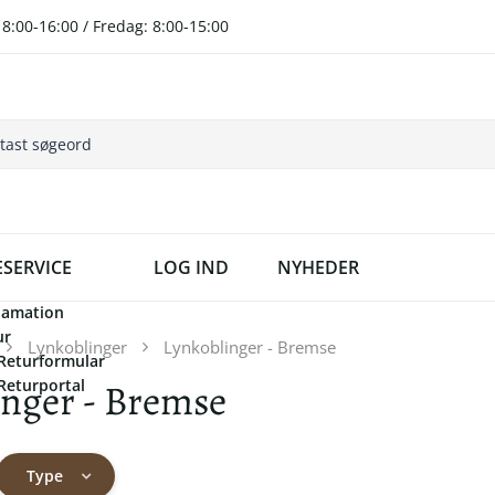
8:00-16:00 / Fredag: 8:00-15:00
SERVICE
LOG IND
NYHEDER
lamation
ur
Lynkoblinger
Lynkoblinger - Bremse
Returformular
inger - Bremse
Returportal
Type