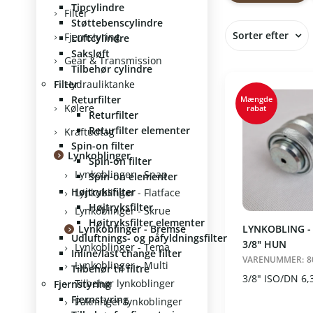
Tipcylindre
Vis alle
Filter
Støttebenscylindre
3/8" (1)
Sorter efter
Fjernstyring
Luftcylindre
1/2" (2)
Saksløft
På lager
Gear & Transmission
Vælg
Nulst
Tilbehør cylindre
Standard
Filter
Hydrauliktanke
Varenumm
Returfilter
Mængde
Varenavn
Kølere
rabat
Returfilter
Pris stigen
Returfilter elementer
Kraftudtag
Pris falden
Spin-on filter
Lynkoblinger
Spin-on filter
Lynkoblinger - Snap
Spin-on elementer
Højtryksfilter
Lynkoblinger - Flatface
Højtryksfilter
Lynkoblinger - Skrue
Højtryksfilter elementer
LYNKOBLING -
Lynkoblinger - Bremse
Udluftnings- og påfyldningsfilter
3/8" HUN
Lynkoblinger - Tema
Inline/last change filter
VARENUMMER:
8
Lynkoblinger - Multi
Tilbehør til filtre
3/8" ISO/DN 6,
Tilbehør lynkoblinger
Fjernstyring
Fjernstyring
Pakninger lynkoblinger