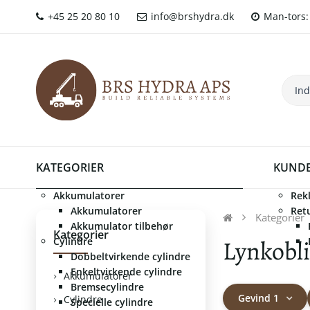
+45 25 20 80 10
info@brshydra.dk
Man-tors: 
KATEGORIER
KUNDE
Akkumulatorer
Rek
Akkumulatorer
Ret
Kategorier
Akkumulator tilbehør
Kategorier
Lynkobl
Cylindre
Dobbeltvirkende cylindre
Enkeltvirkende cylindre
Akkumulatorer
Bremsecylindre
Gevind 1
Cylindre
Specielle cylindre