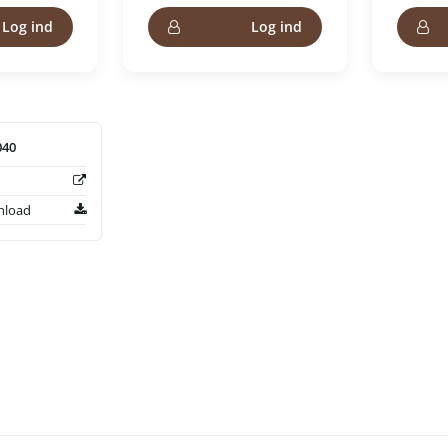
Log ind
Log ind
040
nload