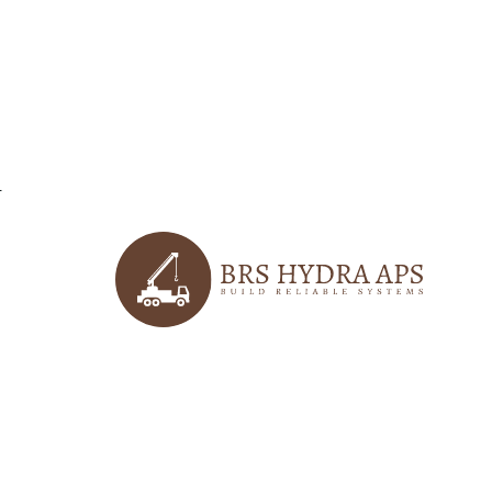
r
logo