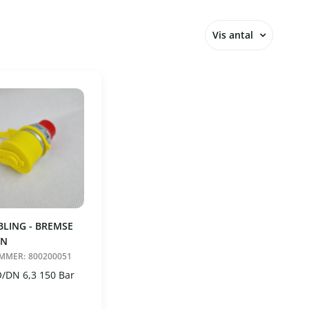
Vis antal
12
24
36
48
60
LING - BREMSE
AN
MMER:
800200051
O/DN 6,3 150 Bar