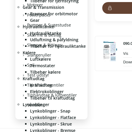
Tilbehør for fjernstyring
Motorer
Gear & Transmission
Bremser for orbitmotor
Powerpacks
Gear
Pumper & Sugestudse
Hydrauliktanke
Hydrauliktanke
Skærme & Beslag
Udluftning & påfyldning
090.
Slanger & Fittings
Tilbehør for hydrauliktanke
Kølere
Vis
Slangeruller
Luftkølere
Dow
Spil
Termostater
Tilbehør kølere
Test udstyr
Kraftudtag
Tip & skifteventiler
Kraftudtag
Elektrokoblinger
Tiphåndtag & luftventiler
Tilbehør til kraftudtag
Lynkoblinger
Ventiler
Lynkoblinger - Snap
Lynkoblinger - Flatface
Lynkoblinger - Skrue
Lynkoblinger - Bremse