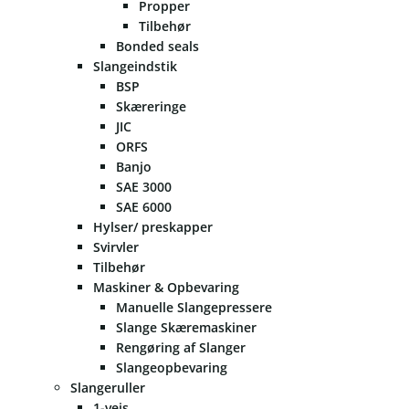
Propper
Tilbehør
Bonded seals
Slangeindstik
BSP
Skæreringe
JIC
ORFS
Banjo
SAE 3000
SAE 6000
Hylser/ preskapper
Svirvler
Tilbehør
Maskiner & Opbevaring
Manuelle Slangepressere
Slange Skæremaskiner
Rengøring af Slanger
Slangeopbevaring
Slangeruller
1-vejs