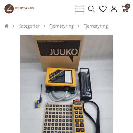
0
bars
search
heart
user
light
light
light
light
Kategorier
Fjernstyring
Fjernstyring