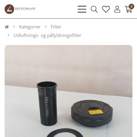
0
bars
search
heart
user
light
light
light
light
Kategorier
Filter
Udluftnings- og påfyldningsfilter