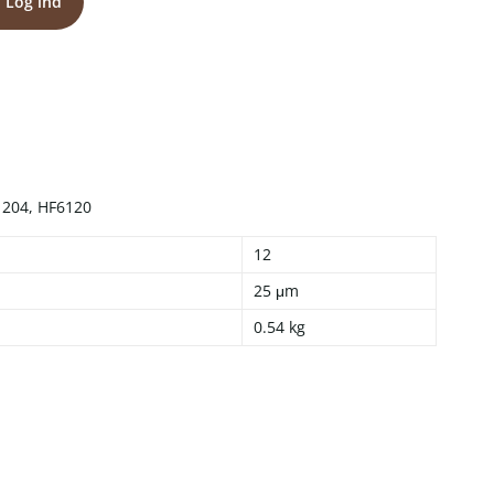
Log ind
1204, HF6120
12
25 μm
0.54 kg