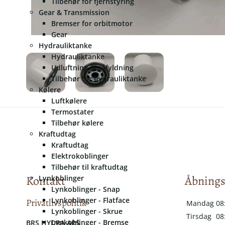
Tilbehør for fjernstyring
Gear & Transmission
Bremser for orbitmotor
Gear
Hydrauliktanke
Hydrauliktanke
Udluftning & påfyldning
Tilbehør for hydrauliktanke
Kølere
Luftkølere
Termostater
Tilbehør kølere
Kraftudtag
Kraftudtag
Elektrokoblinger
Tilbehør til kraftudtag
Kontakt
Åbnings
Lynkoblinger
Lynkoblinger - Snap
Lynkoblinger - Flatface
Privatlivspolitik
Mandag
08
Lynkoblinger - Skrue
Tirsdag
08
Lynkoblinger - Bremse
​​BRS HYDRA APS