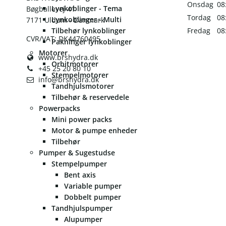
Onsdag
08
Lynkoblinger - Tema
Bøgballevej 41
Tordag
08
Lynkoblinger - Multi
7171 Uldum - Danmark
Tilbehør lynkoblinger
Fredag
08
CVR/VAT: DK44760495
Pakninger lynkoblinger
Motorer
www.brshydra.dk
Orbitmotorer
+45 25 20 80 10
Stempelmotorer
info@brshydra.dk
Tandhjulsmotorer
Tilbehør & reservedele
Powerpacks
Mini power packs
Motor & pumpe enheder
Tilbehør
Pumper & Sugestudse
Stempelpumper
Bent axis
Variable pumper
Dobbelt pumper
Tandhjulspumper
Alupumper