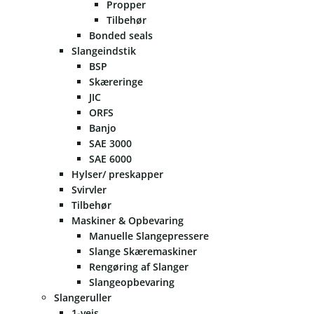
Propper
Tilbehør
Bonded seals
Slangeindstik
BSP
Skæreringe
JIC
ORFS
Banjo
SAE 3000
SAE 6000
Hylser/ preskapper
Svirvler
Tilbehør
Maskiner & Opbevaring
Manuelle Slangepressere
Slange Skæremaskiner
Rengøring af Slanger
Slangeopbevaring
Slangeruller
1-vejs