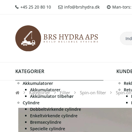
+45 25 20 80 10
info@brshydra.dk
Man-tors: 
KATEGORIER
KUNDE
Akkumulatorer
Rek
Akkumulatorer
Ret
Kategorier
Filter
Spin-on filter
Spin-on
Akkumulator tilbehør
Cylindre
Dobbeltvirkende cylindre
Enkeltvirkende cylindre
Bremsecylindre
Specielle cylindre