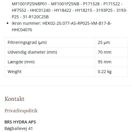
MF1001P25NBP01 - MF1001P25NB - P171528 - P171522 -
HF7552 - HHC01240 - HY18422 - HY18215 - 3193P25 - 3193-
P25 - 31-R120C25B
Ikron nummer: HEK02-20.077-AS-RP025-VM-B17-B-
HHC04076
Filtreringsgrad (μm)
25 μm
Udvendig diameter (mm)
70 mm
Længde (mm)
95 mm
Weight
0.22 kg
Kontakt
Privatlivspolitik
​​BRS HYDRA APS
Bøgballevej 41