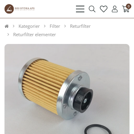
0
bars
search
heart
user
light
light
light
light
Kategorier
Filter
Returfilter
Returfilter elementer