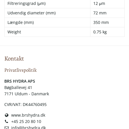
Filtreringsgrad (μm)
12 μm
Udvendig diameter (mm)
72 mm
Længde (mm)
350 mm
Weight
0.75 kg
Kontakt
Privatlivspolitik
​​BRS HYDRA APS
Bøgballevej 41
7171 Uldum - Danmark
CVR/VAT: DK44760495
www.brshydra.dk
+45 25 20 80 10
info@brshydra.dk