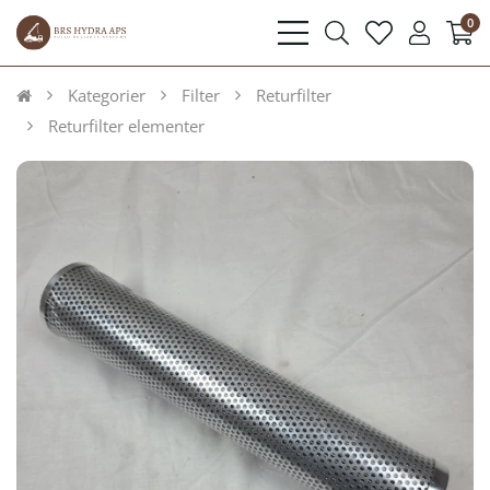
0
bars
search
heart
user
light
light
light
light
Kategorier
Filter
Returfilter
Returfilter elementer