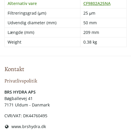
Alternativ vare
CF9802A25NA
Filtreringsgrad (μm)
25 μm
Udvendig diameter (mm)
50 mm
Længde (mm)
209 mm
Weight
0.38 kg
Kontakt
Privatlivspolitik
​​BRS HYDRA APS
Bøgballevej 41
7171 Uldum - Danmark
CVR/VAT: DK44760495
www.brshydra.dk