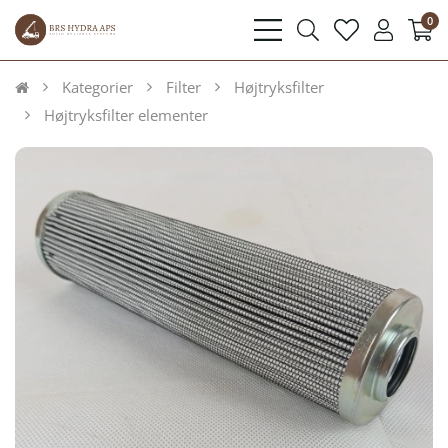
0
bars
search
heart
user
light
light
light
light
Kategorier
Filter
Højtryksfilter
Højtryksfilter elementer